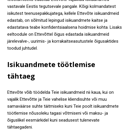
vastavale Eestis tegutsevale pangale. Kõigi kolmandatest
isikutest teenusepakkujatega, kellele Ettevõte isikuandmeid
edastab, on sõlmitud lepingud isikuandmete kaitse ja
edastatava teabe konfidentsiaalsena hoidmise kohta. Lisaks
eeltoodule on Ettevõttel õigus edastada isikuandmeid
järelevalve-, uurimis- ja korrakaitseasutustele õigusaktides
toodud juhtudel.
Isikuandmete töötlemise
tähtaeg
Ettevõte võib töödelda Teie isikuandmeid nii kaua, kui on
vajalik Ettevõtte ja Teie vahelise kliendisuhte või muu
samaväärse suhte täitmiseks kuni Teie poolt isikuandmete
töötlemise nõusoleku tagasi võtmiseni või maksu- ja
õiguslikel eesmärkidel kuni seadusest tulenevate
tähtaegadeni.