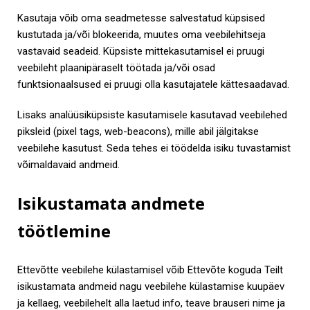
Kasutaja võib oma seadmetesse salvestatud küpsised
kustutada ja/või blokeerida, muutes oma veebilehitseja
vastavaid seadeid. Küpsiste mittekasutamisel ei pruugi
veebileht plaanipäraselt töötada ja/või osad
funktsionaalsused ei pruugi olla kasutajatele kättesaadavad.
Lisaks analüüsiküpsiste kasutamisele kasutavad veebilehed
piksleid (pixel tags, web-beacons), mille abil jälgitakse
veebilehe kasutust. Seda tehes ei töödelda isiku tuvastamist
võimaldavaid andmeid.
Isikustamata andmete
töötlemine
Ettevõtte veebilehe külastamisel võib Ettevõte koguda Teilt
isikustamata andmeid nagu veebilehe külastamise kuupäev
ja kellaeg, veebilehelt alla laetud info, teave brauseri nime ja