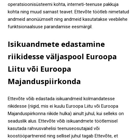
operatsioonisüsteemi kohta, interneti-teenuse pakkuja
kohta ning muud sarnast teavet. Ettevõte töötleb nimetatud
andmeid anonüümselt ning andmeid kasutatakse veebilehe
funktsionaalsuse parandamise eesmärgil.
Isikuandmete edastamine
riikidesse väljaspool Euroopa
Liitu või Euroopa
Majanduspiirkonda
Ettevõte võib edastada isikuandmeid kolmandatesse
riikidesse (riigid, mis ei kuulu Euroopa Liitu või Euroopa
Majanduspiirkonna riikide hulka) ainult juhul, kui selleks on
seaduslik alus. Ettevõte võib isikuandmete töötlemisel
kasutada rahvusvahelisi teenuseosutajaid või
koostööpartnereid ning sellisel juhul tagab Ettevõte, et