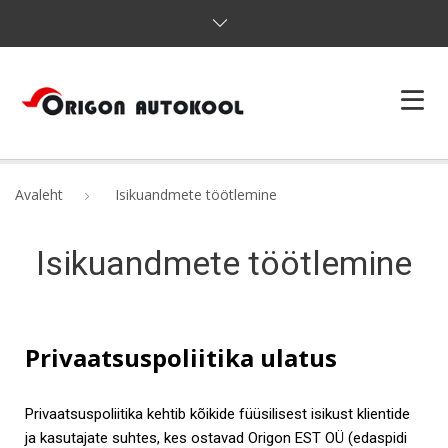
KURSUSED
Avaleht
Isikuandmete töötlemine
E-AUTOKOOL
HINNAD
Isikuandmete töötlemine
JÄTKUÕPE
KONTAKT
Privaatsuspoliitika ulatus
Privaatsuspoliitika kehtib kõikide füüsilisest isikust klientide
ja kasutajate suhtes, kes ostavad Origon EST OÜ (edaspidi