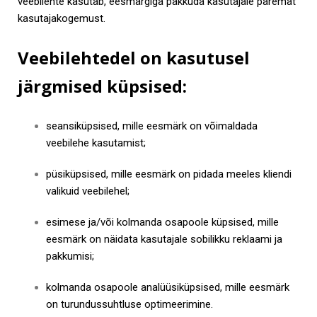
veebilehte kasutab, eesmärgiga pakkuda kasutajale paremat
kasutajakogemust.
Veebilehtedel on kasutusel
järgmised küpsised:
seansiküpsised, mille eesmärk on võimaldada
veebilehe kasutamist;
püsiküpsised, mille eesmärk on pidada meeles kliendi
valikuid veebilehel;
esimese ja/või kolmanda osapoole küpsised, mille
eesmärk on näidata kasutajale sobilikku reklaami ja
pakkumisi;
kolmanda osapoole analüüsiküpsised, mille eesmärk
on turundussuhtluse optimeerimine.