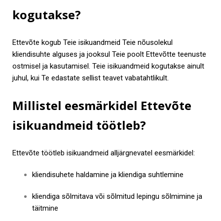
kogutakse?
Ettevõte kogub Teie isikuandmeid Teie nõusolekul
kliendisuhte alguses ja jooksul Teie poolt Ettevõtte teenuste
ostmisel ja kasutamisel. Teie isikuandmeid kogutakse ainult
juhul, kui Te edastate sellist teavet vabatahtlikult.
Millistel eesmärkidel Ettevõte
isikuandmeid töötleb?
Ettevõte töötleb isikuandmeid alljärgnevatel eesmärkidel:
kliendisuhete haldamine ja kliendiga suhtlemine
kliendiga sõlmitava või sõlmitud lepingu sõlmimine ja
täitmine