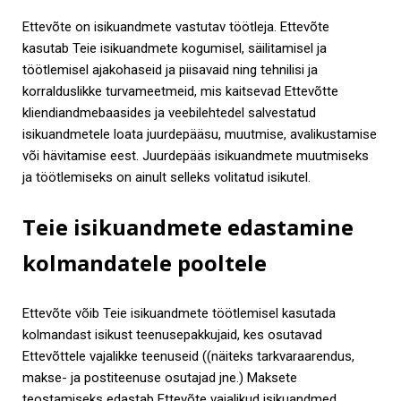
Ettevõte on isikuandmete vastutav töötleja. Ettevõte
kasutab Teie isikuandmete kogumisel, säilitamisel ja
töötlemisel ajakohaseid ja piisavaid ning tehnilisi ja
korralduslikke turvameetmeid, mis kaitsevad Ettevõtte
kliendiandmebaasides ja veebilehtedel salvestatud
isikuandmetele loata juurdepääsu, muutmise, avalikustamise
või hävitamise eest. Juurdepääs isikuandmete muutmiseks
ja töötlemiseks on ainult selleks volitatud isikutel.
Teie isikuandmete edastamine
kolmandatele pooltele
Ettevõte võib Teie isikuandmete töötlemisel kasutada
kolmandast isikust teenusepakkujaid, kes osutavad
Ettevõttele vajalikke teenuseid ((näiteks tarkvaraarendus,
makse- ja postiteenuse osutajad jne.) Maksete
teostamiseks edastab Ettevõte vajalikud isikuandmed