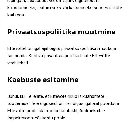
lepingust, seadusest või on vajalik õigusnõuete
koostamiseks, esitamiseks või kaitsmiseks seoses isikute
kaitsega.
Privaatsuspoliitika muutmine
Ettevõttel on igal ajal õigus privaatsuspoliitikat muuta ja
täiendada. Kehtiva privaatsuspoliitika leiate Ettevõtte
veebilehelt.
Kaebuste esitamine
Juhul, kui Te leiate, et Ettevõte rikub isikuandmete
töötlemisel Teie õiguseid, on Teil õigus igal ajal pöörduda
Ettevõtte poole ülaltoodud kontaktil, Andmekaitse
Inspektsiooni või kohtu poole.