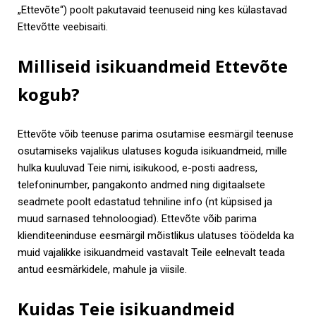
„Ettevõte“) poolt pakutavaid teenuseid ning kes külastavad
Ettevõtte veebisaiti.
Milliseid isikuandmeid Ettevõte
kogub?
Ettevõte võib teenuse parima osutamise eesmärgil teenuse
osutamiseks vajalikus ulatuses koguda isikuandmeid, mille
hulka kuuluvad Teie nimi, isikukood, e-posti aadress,
telefoninumber, pangakonto andmed ning digitaalsete
seadmete poolt edastatud tehniline info (nt küpsised ja
muud sarnased tehnoloogiad). Ettevõte võib parima
klienditeeninduse eesmärgil mõistlikus ulatuses töödelda ka
muid vajalikke isikuandmeid vastavalt Teile eelnevalt teada
antud eesmärkidele, mahule ja viisile.
Kuidas Teie isikuandmeid