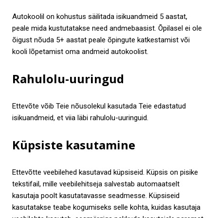
Autokoolil on kohustus säilitada isikuandmeid 5 aastat,
peale mida kustutatakse need andmebaasist. Õpilasel ei ole
õigust nõuda 5+ aastat peale õpingute katkestamist või
kooli lõpetamist oma andmeid autokoolist.
Rahulolu-uuringud
Ettevõte võib Teie nõusolekul kasutada Teie edastatud
isikuandmeid, et viia läbi rahulolu-uuringuid.
Küpsiste kasutamine
Ettevõtte veebilehed kasutavad küpsiseid. Küpsis on pisike
tekstifail, mille veebilehitseja salvestab automaatselt
kasutaja poolt kasutatavasse seadmesse. Küpsiseid
kasutatakse teabe kogumiseks selle kohta, kuidas kasutaja