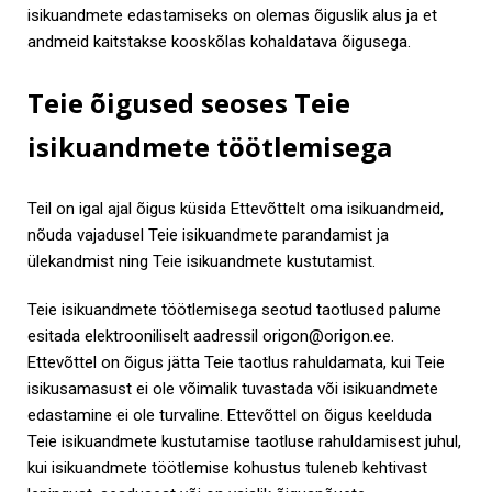
isikuandmete edastamiseks on olemas õiguslik alus ja et
andmeid kaitstakse kooskõlas kohaldatava õigusega.
Teie õigused seoses Teie
isikuandmete töötlemisega
Teil on igal ajal õigus küsida Ettevõttelt oma isikuandmeid,
nõuda vajadusel Teie isikuandmete parandamist ja
ülekandmist ning Teie isikuandmete kustutamist.
Teie isikuandmete töötlemisega seotud taotlused palume
esitada elektrooniliselt aadressil
origon@origon.ee
.
Ettevõttel on õigus jätta Teie taotlus rahuldamata, kui Teie
isikusamasust ei ole võimalik tuvastada või isikuandmete
edastamine ei ole turvaline. Ettevõttel on õigus keelduda
Teie isikuandmete kustutamise taotluse rahuldamisest juhul,
kui isikuandmete töötlemise kohustus tuleneb kehtivast