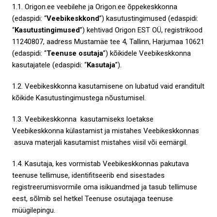
1.1. Origon.ee veebilehe ja Origon.ee õppekeskkonna
(edaspidi: “
Veebikeskkond
”) kasutustingimused (edaspidi:
“
Kasutustingimused
”) kehtivad Origon EST OÜ, registrikood
11240807, aadress Mustamäe tee 4, Tallinn, Harjumaa 10621
(edaspidi: “
Teenuse osutaja
”) kõikidele Veebikeskkonna
kasutajatele (edaspidi: “
Kasutaja
”).
1.2. Veebikeskkonna kasutamisene on lubatud vaid eranditult
kõikide Kasutustingimustega nõustumisel.
1.3. Veebikeskkonna kasutamiseks loetakse
Veebikeskkonna külastamist ja mistahes Veebikeskkonnas
asuva materjali kasutamist mistahes viisil või eemärgil.
1.4. Kasutaja, kes vormistab Veebikeskkonnas pakutava
teenuse tellimuse, identifitseerib end sisestades
registreerumisvormile oma isikuandmed ja tasub tellimuse
eest, sõlmib sel hetkel Teenuse osutajaga teenuse
müügilepingu.