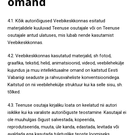
omand
4.1. Kõik autoriõigused Veebikeskkonnas esitatud
materjalidele kuuluvad Teenuse osutajale või on Teenuse
osutajale antud ulatuses, mis lubab nende kasutamist
Veebikeskkonnas.
4.2. Veebikeskkonnas kasutatud materjalid, sh fotod,
graafika, tekstid, helid, animatsioonid, videod, veebilehekülje
kujundus ja muu intellektuaalne omand on kaitstud Eesti
Vabariigi seaduste ja rahvusvaheliste konventsioonidega.
Kaitstud on nii veebilehekülje struktuur kui ka selle sisu, sh.
tõlked.
4.3. Teenuse osutaja kirjaliku loata on keelatud nii autori
isiklike kui ka varaliste autoriõiguste teostamine. Kasutajal ei
ole muuhulgas õigust salvestada, kopeerida,
reprodutseerida, muuta, üle kanda, edastada, levitada või
avaldada ega kasutada tuletuslike teoste loomiseks