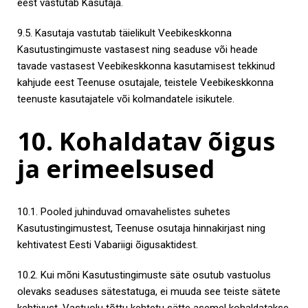
eest vastutab Kasutaja.
9.5. Kasutaja vastutab täielikult Veebikeskkonna
Kasutustingimuste vastasest ning seaduse või heade
tavade vastasest Veebikeskkonna kasutamisest tekkinud
kahjude eest Teenuse osutajale, teistele Veebikeskkonna
teenuste kasutajatele või kolmandatele isikutele.
10. Kohaldatav õigus
ja erimeelsused
10.1. Pooled juhinduvad omavahelistes suhetes
Kasutustingimustest, Teenuse osutaja hinnakirjast ning
kehtivatest Eesti Vabariigi õigusaktidest.
10.2. Kui mõni Kasutustingimuste säte osutub vastuolus
olevaks seaduses sätestatuga, ei muuda see teiste sätete
kehtivust. Vastuolu tõttu kehtetu sätte asemel kohaldatakse