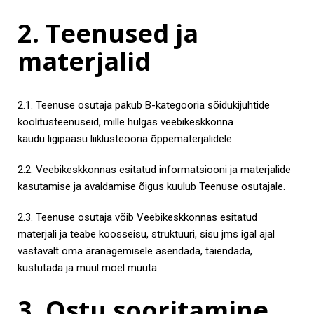
2. Teenused ja
materjalid
2.1. Teenuse osutaja pakub B-kategooria sõidukijuhtide
koolitusteenuseid, mille hulgas veebikeskkonna
kaudu ligipääsu liiklusteooria õppematerjalidele.
2.2. Veebikeskkonnas esitatud informatsiooni ja materjalide
kasutamise ja avaldamise õigus kuulub Teenuse osutajale.
2.3. Teenuse osutaja võib Veebikeskkonnas esitatud
materjali ja teabe koosseisu, struktuuri, sisu jms igal ajal
vastavalt oma äranägemisele asendada, täiendada,
kustutada ja muul moel muuta.
3. Ostu sooritamine