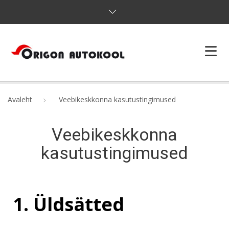
KURSUSED
Avaleht
Veebikeskkonna kasutustingimused
E-AUTOKOOL
HINNAD
Veebikeskkonna
kasutustingimused
JÄTKUÕPE
KONTAKT
1. Üldsätted