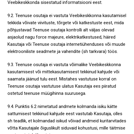
Veebikeskkonda sisestatud informatsiooni eest.
9.2. Teenuse osutaja ei vastuta Veebikeskkonna kasutamisel
tekkida võivate viivituste, tõrgete või katkestuste eest, mida
põhjustavad Teenuse osutaja kontrolli alt väljas olevad
asjaolud nagu force majeure, elektrikatkestused, häired
Kasutaja või Teenuse osutaja internetiühenduses või muude
elektrooniliste seadmete ja vahendite (sh tarkvara) töös.
9.3. Teenuse osutaja ei vastuta võimalike Veebikeskkonna
kasutamisest või mittekasutamisest tekkinud kahjude või
saamata jäänud tulu eest. Mistahes vastutuse korral on
Teenuse osutaja vastutuse ulatus Kasutaja ees piiratud
ostetud teenuse müügihinna suurusega.
9.4. Punktis 6.2 nimetatud andmete kolmanda isiku kätte
sattumisest tekkinud kahjude eest vastutab Kasutaja, olles
sh teadlik, et kolmandad isikud võivad andmeid kuritarvitades
võtta Kasutajale õiguslikult siduvaid kohustusi, mille täitmise