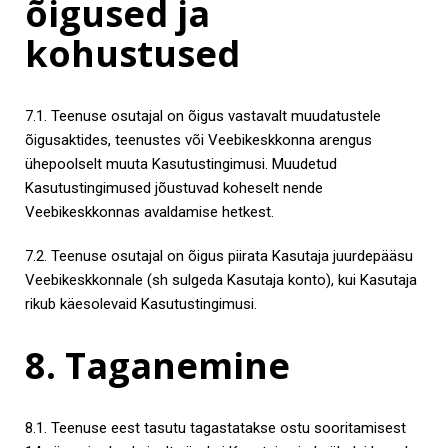
õigused ja
kohustused
7.1. Teenuse osutajal on õigus vastavalt muudatustele
õigusaktides, teenustes või Veebikeskkonna arengus
ühepoolselt muuta Kasutustingimusi. Muudetud
Kasutustingimused jõustuvad koheselt nende
Veebikeskkonnas avaldamise hetkest.
7.2. Teenuse osutajal on õigus piirata Kasutaja juurdepääsu
Veebikeskkonnale (sh sulgeda Kasutaja konto), kui Kasutaja
rikub käesolevaid Kasutustingimusi.
8. Taganemine
8.1. Teenuse eest tasutu tagastatakse ostu sooritamisest