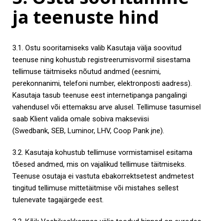
ja teenuste hind
3.1. Ostu sooritamiseks valib Kasutaja välja soovitud
teenuse ning kohustub registreerumisvormil sisestama
tellimuse täitmiseks nõutud andmed (eesnimi,
perekonnanimi, telefoni number, elektronposti aadress).
Kasutaja tasub teenuse eest internetipanga pangalingi
vahendusel või ettemaksu arve alusel. Tellimuse tasumisel
saab Klient valida omale sobiva makseviisi
(Swedbank, SEB, Luminor, LHV, Coop Pank jne).
3.2. Kasutaja kohustub tellimuse vormistamisel esitama
tõesed andmed, mis on vajalikud tellimuse täitmiseks.
Teenuse osutaja ei vastuta ebakorrektsetest andmetest
tingitud tellimuse mittetäitmise või mistahes sellest
tulenevate tagajärgede eest.