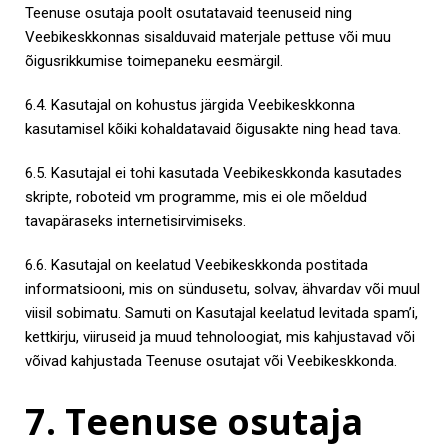
Teenuse osutaja poolt osutatavaid teenuseid ning
Veebikeskkonnas sisalduvaid materjale pettuse või muu
õigusrikkumise toimepaneku eesmärgil.
6.4. Kasutajal on kohustus järgida Veebikeskkonna
kasutamisel kõiki kohaldatavaid õigusakte ning head tava.
6.5. Kasutajal ei tohi kasutada Veebikeskkonda kasutades
skripte, roboteid vm programme, mis ei ole mõeldud
tavapäraseks internetisirvimiseks.
6.6. Kasutajal on keelatud Veebikeskkonda postitada
informatsiooni, mis on sündusetu, solvav, ähvardav või muul
viisil sobimatu. Samuti on Kasutajal keelatud levitada spam’i,
kettkirju, viiruseid ja muud tehnoloogiat, mis kahjustavad või
võivad kahjustada Teenuse osutajat või Veebikeskkonda.
7. Teenuse osutaja