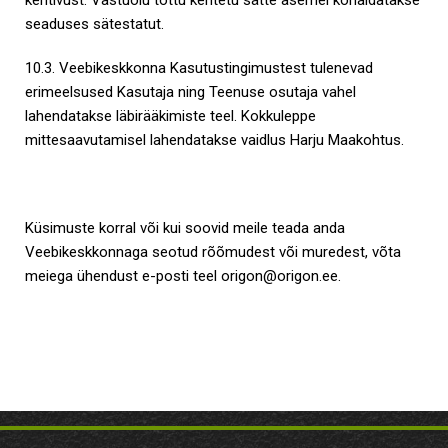
seaduses sätestatut.
10.3. Veebikeskkonna Kasutustingimustest tulenevad
erimeelsused Kasutaja ning Teenuse osutaja vahel
lahendatakse läbirääkimiste teel. Kokkuleppe
mittesaavutamisel lahendatakse vaidlus Harju Maakohtus.
Küsimuste korral või kui soovid meile teada anda
Veebikeskkonnaga seotud rõõmudest või muredest, võta
meiega ühendust e-posti teel
origon@origon.ee
.