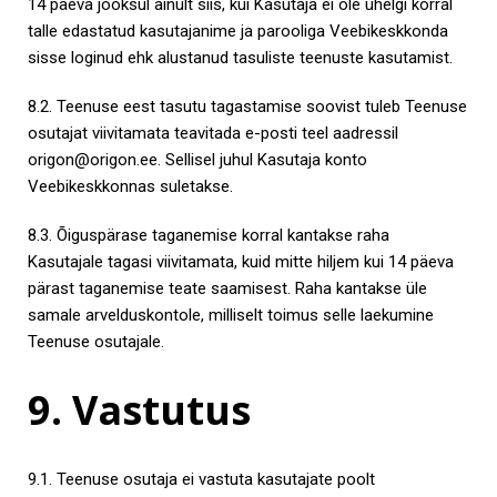
14 päeva jooksul ainult siis, kui Kasutaja ei ole ühelgi korral
talle edastatud kasutajanime ja parooliga Veebikeskkonda
sisse loginud ehk alustanud tasuliste teenuste kasutamist.
8.2. Teenuse eest tasutu tagastamise soovist tuleb Teenuse
osutajat viivitamata teavitada e-posti teel aadressil
origon@origon.ee
. Sellisel juhul Kasutaja konto
Veebikeskkonnas suletakse.
8.3. Õiguspärase taganemise korral kantakse raha
Kasutajale tagasi viivitamata, kuid mitte hiljem kui 14 päeva
pärast taganemise teate saamisest. Raha kantakse üle
samale arvelduskontole, milliselt toimus selle laekumine
Teenuse osutajale.
9. Vastutus
9.1. Teenuse osutaja ei vastuta kasutajate poolt