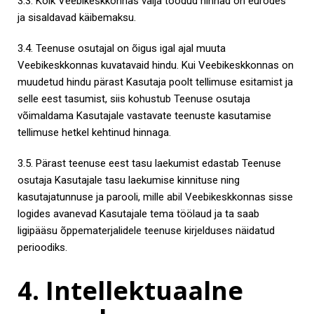
3.3. Kõik Veebikeskkonnas välja toodud hinnad on eurodes
ja sisaldavad käibemaksu.
3.4. Teenuse osutajal on õigus igal ajal muuta
Veebikeskkonnas kuvatavaid hindu. Kui Veebikeskkonnas on
muudetud hindu pärast Kasutaja poolt tellimuse esitamist ja
selle eest tasumist, siis kohustub Teenuse osutaja
võimaldama Kasutajale vastavate teenuste kasutamise
tellimuse hetkel kehtinud hinnaga.
3.5. Pärast teenuse eest tasu laekumist edastab Teenuse
osutaja Kasutajale tasu laekumise kinnituse ning
kasutajatunnuse ja parooli, mille abil Veebikeskkonnas sisse
logides avanevad Kasutajale tema töölaud ja ta saab
ligipääsu õppematerjalidele teenuse kirjelduses näidatud
perioodiks.
4. Intellektuaalne